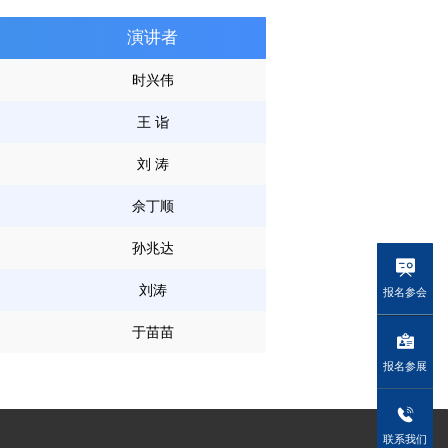
演讲者
时兴伟
王 诣
刘 涛
佘丁顺
孙兆达
刘涛
报名参会
于苗苗
报名参展
联系我们