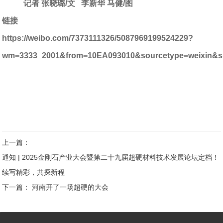
记者 张晓璐
/
文
李新华 马健
/
图
链接
https://weibo.com/7373111326/5087969199524229?
wm=3333_2001&from=10EA093010&sourcetype=weixin&s_
上一篇：
通知 | 2025金刚石产业大会暨第二十九届超硬材料技术发展论坛定档！
续写精彩，共探新程
下一篇：
河南开了一场超硬的大会