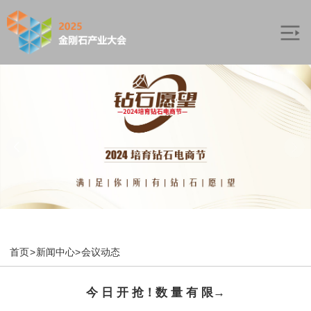
首页
>
新闻中心
>
会议动态
今 日 开 抢！数 量 有 限→